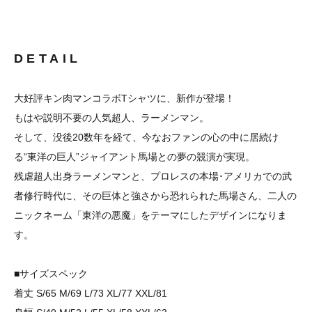
DETAIL
大好評キン肉マンコラボTシャツに、新作が登場！
もはや説明不要の人気超人、ラーメンマン。
そして、没後20数年を経て、今なおファンの心の中に居続け
る“東洋の巨人”ジャイアント馬場との夢の競演が実現。
残虐超人出身ラーメンマンと、プロレスの本場･アメリカでの武
者修行時代に、その巨体と強さから恐れられた馬場さん、二人の
ニックネーム「東洋の悪魔」をテーマにしたデザインになりま
す。
■サイズスペック
着丈 S/65 M/69 L/73 XL/77 XXL/81