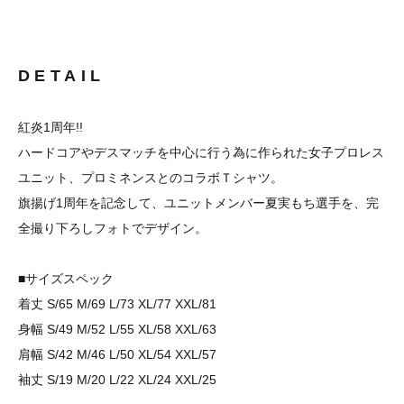
DETAIL
紅炎1周年!!
ハードコアやデスマッチを中心に行う為に作られた女子プロレス
ユニット、プロミネンスとのコラボＴシャツ。
旗揚げ1周年を記念して、ユニットメンバー夏実もち選手を、完
全撮り下ろしフォトでデザイン。
■サイズスペック
着丈 S/65 M/69 L/73 XL/77 XXL/81
身幅 S/49 M/52 L/55 XL/58 XXL/63
肩幅 S/42 M/46 L/50 XL/54 XXL/57
袖丈 S/19 M/20 L/22 XL/24 XXL/25