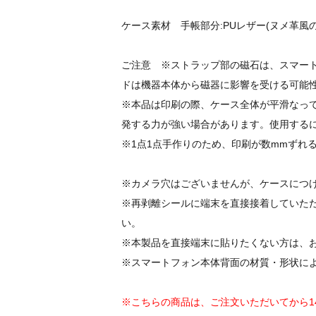
ケース素材 手帳部分:PUレザー(ヌメ革風
ご注意 ※ストラップ部の磁石は、スマート
ドは機器本体から磁器に影響を受ける可能
※本品は印刷の際、ケース全体が平滑なっ
発する力が強い場合があります。使用する
※1点1点手作りのため、印刷が数mmずれ
※カメラ穴はございませんが、ケースにつ
※再剥離シールに端末を直接接着していた
い。
※本製品を直接端末に貼りたくない方は、
※スマートフォン本体背面の材質・形状に
※こちらの商品は、ご注文いただいてから