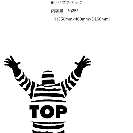
■サイズスペック
内容量 約25ℓ
（H350mm×460mm×D160mm）